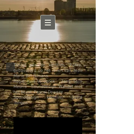
Trailer van de kortfilm "Pafke',
gebasseerd op het leven van Jean
Marie Berckmans.
Regie: Kris Verdonck Zang: Stijn
Meuris Sounddesign 'Wandel met
het beest: Pascal Deweze
Sounddesign kortfilm: David
Jongen